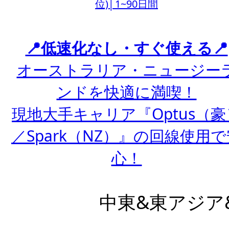
位)│1~90日間
📍低速化なし・すぐ使える📍
オーストラリア・ニュージー
ンドを快適に満喫！
現地大手キャリア『Optus（豪
／Spark（NZ）』の回線使用で
心！
中東&東アジア