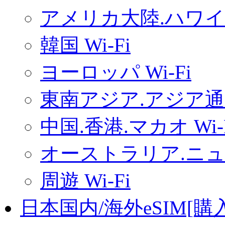
アメリカ大陸.ハワイ.
韓国 Wi-Fi
ヨーロッパ Wi-Fi
東南アジア.アジア通用
中国.香港.マカオ Wi-
オーストラリア.ニュー
周遊 Wi-Fi
日本国内/海外eSIM[購入