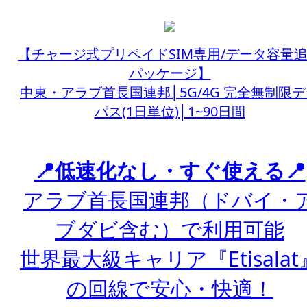
【チャージ式プリペイドSIM専用/データ容量
パッケージ】
中東・アラブ首長国連邦│5G/4G 完全無制限
パス(1日単位)│1~90日間
📍低速化なし・すぐ使える📍
アラブ首長国連邦（ドバイ・
ブダビ含む）で利用可能
世界最大級キャリア『Etisalat
の回線で安心・快適！