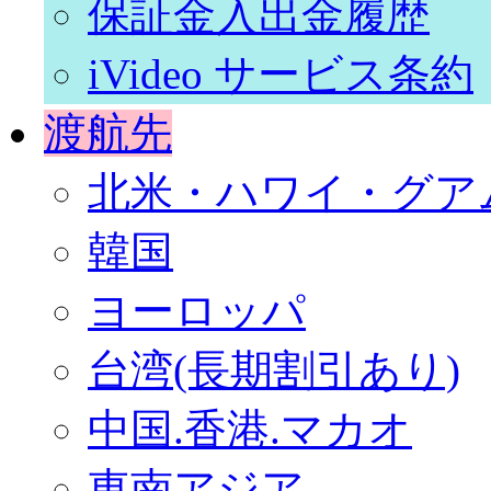
保証金入出金履歴
iVideo サービス条約
渡航先
北米・ハワイ・グア
韓国
ヨーロッパ
台湾(長期割引あり)
中国.香港.マカオ
東南アジア