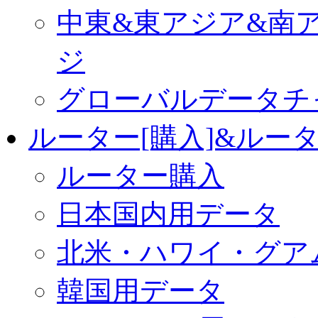
中東&東アジア&南
ジ
グローバルデータチ
ルーター[購入]&ルー
ルーター購入
日本国内用データ
北米・ハワイ・グア
韓国用データ