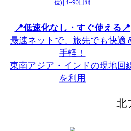
位)│1~90日間
📍低速化なし・すぐ使える📍
最速ネットで、旅先でも快適
手軽！
東南アジア・インドの現地回
を利用
北