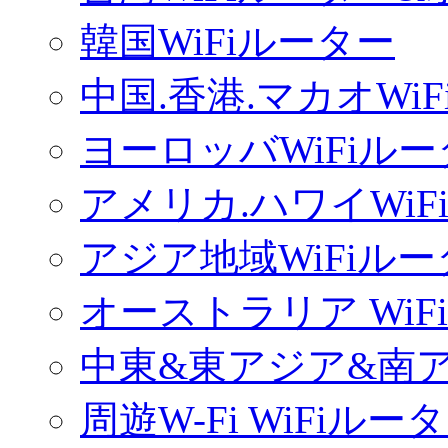
韓国WiFiルーター
中国.香港.マカオWi
ヨーロッバWiFiル
アメリカ.ハワイWiF
アジア地域WiFiル
オーストラリア WiF
中東&東アジア&南ア
周遊W-Fi WiFiルー