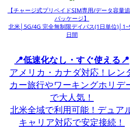
【チャージ式プリペイドSIM専用/データ容量
パッケージ】
北米│5G/4G 完全無制限デイパス(1日単位)│1~
日間
📍低速化なし・すぐ使える📍
アメリカ・カナダ対応！レン
カー旅行やワーキングホリデ
で大人気！
北米全域で利用可能！デュア
キャリア対応で安定接続！