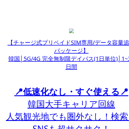
【チャージ式プリペイドSIM専用/データ容量
パッケージ】
韓国│5G/4G 完全無制限デイパス(1日単位)│1~
日間
📍低速化なし・すぐ使える📍
韓国大手キャリア回線
人気観光地でも圏外なし！検索
SNSも超サクサク！