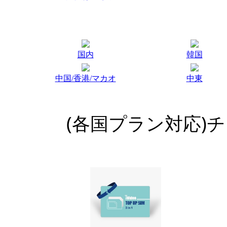
国内
韓国
中国/香港/マカオ
中東
(各国プラン対応)チ