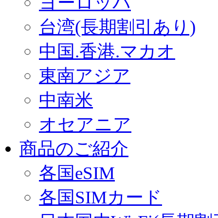
ヨーロッパ
台湾(長期割引あり)
中国.香港.マカオ
東南アジア
中南米
オセアニア
商品のご紹介
各国eSIM
各国SIMカード