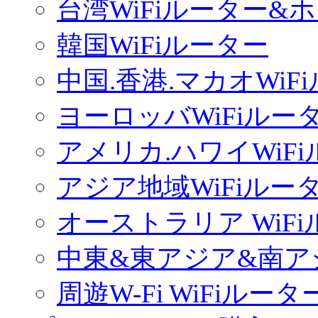
台湾WiFiルーター&
韓国WiFiルーター
中国.香港.マカオWiF
ヨーロッバWiFiルー
アメリカ.ハワイWiF
アジア地域WiFiルー
オーストラリア WiF
中東&東アジア&南ア
周遊W-Fi WiFiルータ