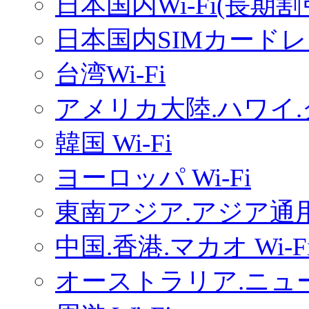
日本国内Wi-Fi(長期
日本国内SIMカードレ
台湾Wi-Fi
アメリカ大陸.ハワイ.グ
韓国 Wi-Fi
ヨーロッパ Wi-Fi
東南アジア.アジア通用W
中国.香港.マカオ Wi-F
オーストラリア.ニュー