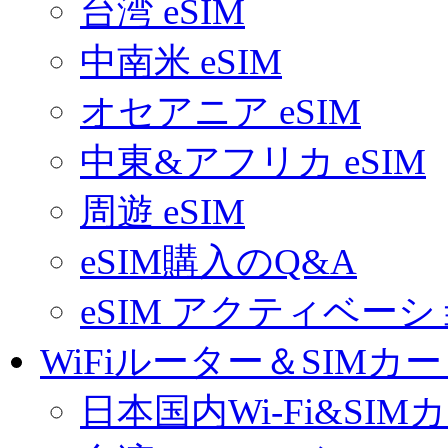
台湾 eSIM
中南米 eSIM
オセアニア eSIM
中東&アフリカ eSIM
周遊 eSIM
eSIM購入のQ&A
eSIM アクティベー
WiFiルーター＆SIMカ
日本国内Wi-Fi&SIM