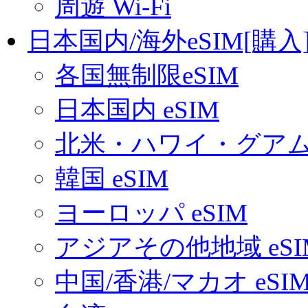
周遊 Wi-Fi
日本国内/海外eSIM[購入
各国無制限eSIM
日本国内 eSIM
北米・ハワイ・グアム 
韓国 eSIM
ヨーロッパ eSIM
アジアその他地域 eSI
中国/香港/マカオ eSI