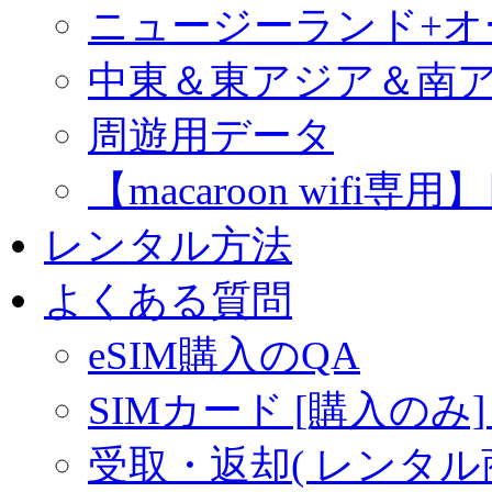
ニュージーランド+
中東＆東アジア＆南
周遊用データ
【macaroon wif
レンタル方法
よくある質問
eSIM購入のQA
SIMカード [購入のみ]
受取・返却( レンタル商