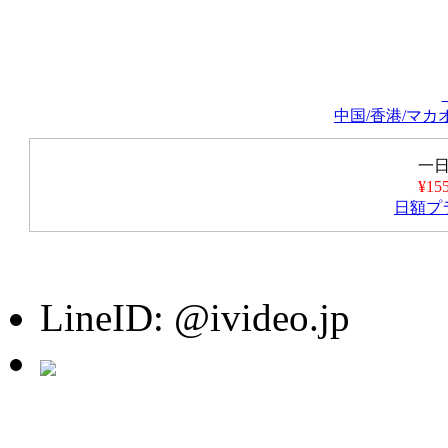
中国/香港/マカオW
一
¥1
日額プ
LineID: @ivideo.jp