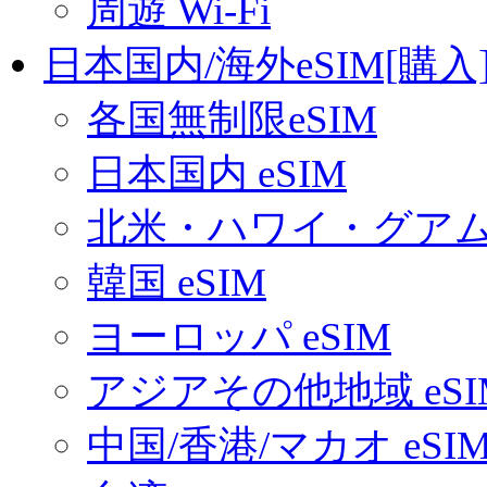
周遊 Wi-Fi
日本国内/海外eSIM[購入
各国無制限eSIM
日本国内 eSIM
北米・ハワイ・グアム 
韓国 eSIM
ヨーロッパ eSIM
アジアその他地域 eSI
中国/香港/マカオ eSI