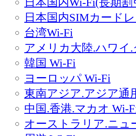
日本国内Wi-Fi(長期
日本国内SIMカードレ
台湾Wi-Fi
アメリカ大陸.ハワイ.グ
韓国 Wi-Fi
ヨーロッパ Wi-Fi
東南アジア.アジア通用W
中国.香港.マカオ Wi-F
オーストラリア.ニュー