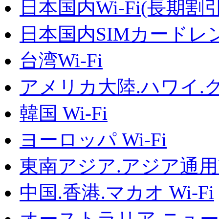
日本国内Wi-Fi(長期割
日本国内SIMカードレ
台湾Wi-Fi
アメリカ大陸.ハワイ.グア
韓国 Wi-Fi
ヨーロッパ Wi-Fi
東南アジア.アジア通用Wi
中国.香港.マカオ Wi-Fi
オーストラリア.ニュージ