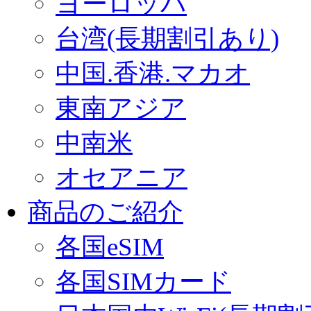
ヨーロッパ
台湾(長期割引あり)
中国.香港.マカオ
東南アジア
中南米
オセアニア
商品のご紹介
各国eSIM
各国SIMカード