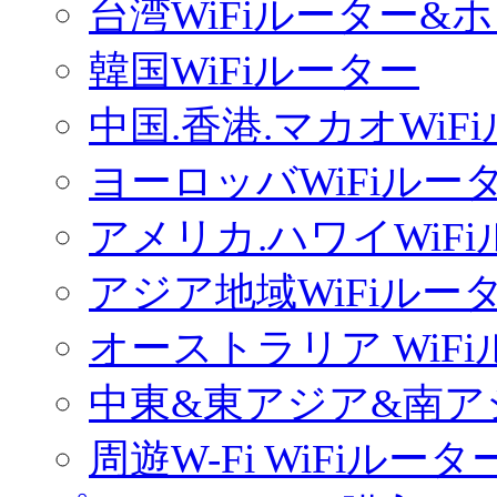
台湾WiFiルーター&
韓国WiFiルーター
中国.香港.マカオWiF
ヨーロッバWiFiルー
アメリカ.ハワイWiF
アジア地域WiFiルー
オーストラリア WiF
中東&東アジア&南ア
周遊W-Fi WiFiルータ