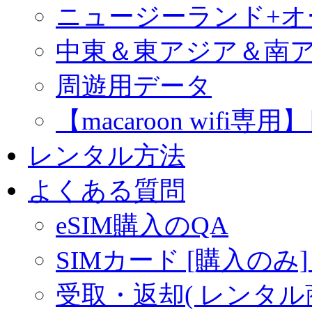
ニュージーランド+
中東＆東アジア＆南
周遊用データ
【macaroon wif
レンタル方法
よくある質問
eSIM購入のQA
SIMカード [購入のみ]
受取・返却( レンタル商