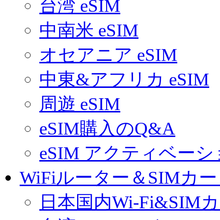
台湾 eSIM
中南米 eSIM
オセアニア eSIM
中東&アフリカ eSIM
周遊 eSIM
eSIM購入のQ&A
eSIM アクティベー
WiFiルーター＆SIMカ
日本国内Wi-Fi&SIM