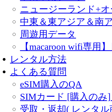
ニュージーランド+
中東＆東アジア＆南
周遊用データ
【macaroon wif
レンタル方法
よくある質問
eSIM購入のQA
SIMカード [購入のみ]
受取・返却( レンタル商