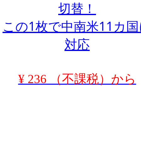
切替！
この1枚で中南米11カ国
対応
¥ 236 （不課税）から