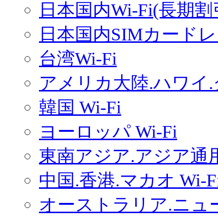
日本国内Wi-Fi(長期
日本国内SIMカードレ
台湾Wi-Fi
アメリカ大陸.ハワイ.グ
韓国 Wi-Fi
ヨーロッパ Wi-Fi
東南アジア.アジア通用W
中国.香港.マカオ Wi-F
オーストラリア.ニュー