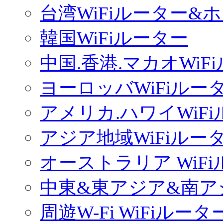
台湾WiFiルーター&
韓国WiFiルーター
中国.香港.マカオWiF
ヨーロッバWiFiルー
アメリカ.ハワイWiF
アジア地域WiFiルー
オーストラリア WiF
中東&東アジア&南ア
周遊W-Fi WiFiルータ