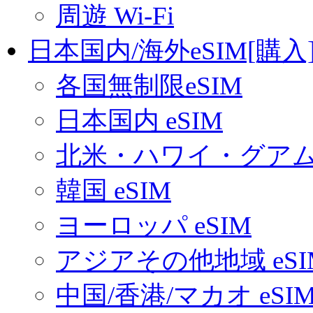
周遊 Wi-Fi
日本国内/海外eSIM[購入
各国無制限eSIM
日本国内 eSIM
北米・ハワイ・グアム 
韓国 eSIM
ヨーロッパ eSIM
アジアその他地域 eSI
中国/香港/マカオ eSI