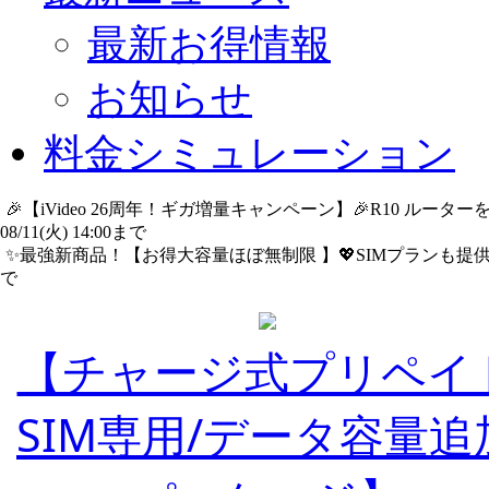
最新お得情報
お知らせ
料金シミュレーション
🎉【iVideo 26周年！ギガ増量キャンペーン】🎉R10 ル
08/11(火) 14:00まで
詳細​はこちら
✨️最強新商品！【お得大容量ほぼ無制限 】💖SIMプランも提供中
で
詳細​はこちら
【チャージ式プリペイ
SIM専用/データ容量追