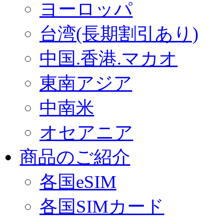
ヨーロッパ
台湾(長期割引あり)
中国.香港.マカオ
東南アジア
中南米
オセアニア
商品のご紹介
各国eSIM
各国SIMカード