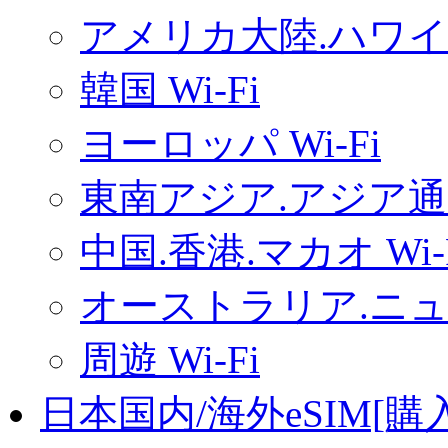
アメリカ大陸.ハワイ.
韓国 Wi-Fi
ヨーロッパ Wi-Fi
東南アジア.アジア通用
中国.香港.マカオ Wi-
オーストラリア.ニュー
周遊 Wi-Fi
日本国内/海外eSIM[購入