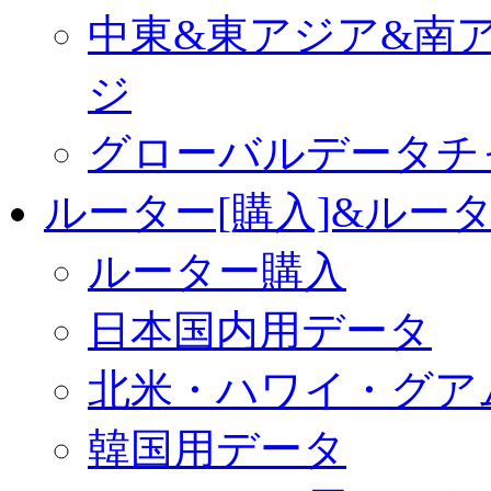
中東&東アジア&南
ジ
グローバルデータチ
ルーター[購入]&ルー
ルーター購入
日本国内用データ
北米・ハワイ・グア
韓国用データ