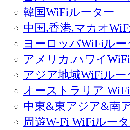
韓国WiFiルーター
中国.香港.マカオWi
ヨーロッバWiFiル
アメリカ.ハワイWiF
アジア地域WiFiル
オーストラリア WiF
中東&東アジア&南ア
周遊W-Fi WiFiルー