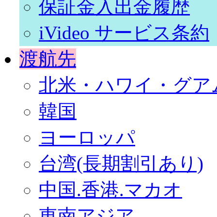
保証金入出金履歴
iVideo サービス条約
渡航先
北米・ハワイ・グア
韓国
ヨーロッパ
台湾(長期割引あり)
中国.香港.マカオ
東南アジア