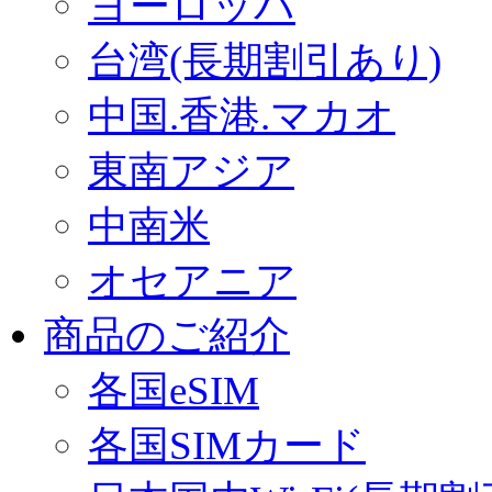
ヨーロッパ
台湾(長期割引あり)
中国.香港.マカオ
東南アジア
中南米
オセアニア
商品のご紹介
各国eSIM
各国SIMカード