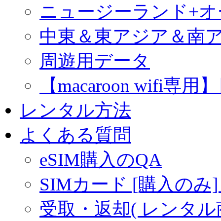
ニュージーランド+
中東＆東アジア＆南
周遊用データ
【macaroon wif
レンタル方法
よくある質問
eSIM購入のQA
SIMカード [購入のみ]
受取・返却( レンタル商