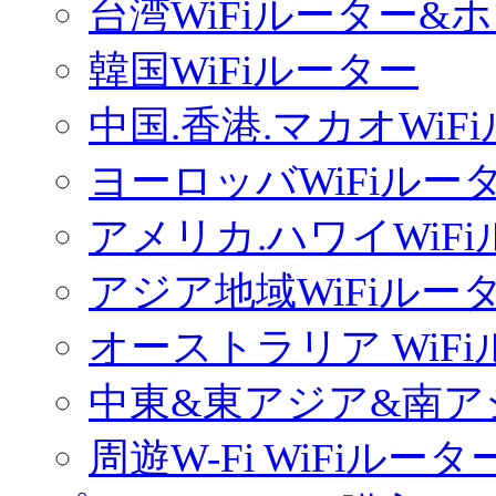
台湾WiFiルーター&
韓国WiFiルーター
中国.香港.マカオWiF
ヨーロッバWiFiルー
アメリカ.ハワイWiF
アジア地域WiFiルー
オーストラリア WiF
中東&東アジア&南ア
周遊W-Fi WiFiルータ