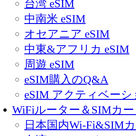
台湾 eSIM
中南米 eSIM
オセアニア eSIM
中東&アフリカ eSIM
周遊 eSIM
eSIM購入のQ&A
eSIM アクティベー
WiFiルーター＆SIMカ
日本国内Wi-Fi&SIM