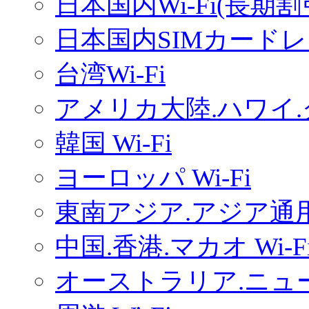
日本国内Wi-Fi(長期
日本国内SIMカードレ
台湾Wi-Fi
アメリカ大陸.ハワイ.グ
韓国 Wi-Fi
ヨーロッパ Wi-Fi
東南アジア.アジア通用W
中国.香港.マカオ Wi-F
オーストラリア.ニュー