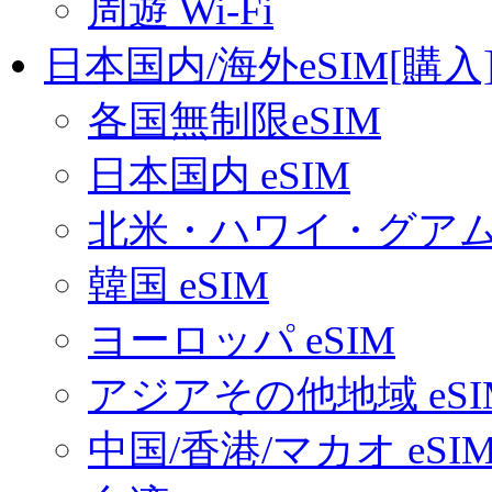
周遊 Wi-Fi
日本国内/海外eSIM[購入
各国無制限eSIM
日本国内 eSIM
北米・ハワイ・グアム 
韓国 eSIM
ヨーロッパ eSIM
アジアその他地域 eSI
中国/香港/マカオ eSI