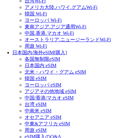
台湾Wi-Fi
アメリカ大陸.ハワイ.グアムWi-Fi
韓国 Wi-Fi
ヨーロッパ Wi-Fi
東南アジア.アジア通用Wi-Fi
中国.香港.マカオ Wi-Fi
オーストラリア.ニュージーランドWi-Fi
周遊 Wi-Fi
日本国内/海外eSIM[購入]
各国無制限eSIM
日本国内 eSIM
北米・ハワイ・グアム eSIM
韓国 eSIM
ヨーロッパ eSIM
アジアその他地域 eSIM
中国/香港/マカオ eSIM
台湾 eSIM
中南米 eSIM
オセアニア eSIM
中東&アフリカ eSIM
周遊 eSIM
eSIM購入のQ&A