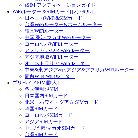
eSIM アクティベーションガイド
WiFiルーター＆SIMカード[レンタル]
日本国内Wi-Fi&SIMカード
台湾WiFiルーター&ホームルーター
韓国WiFiルーター
中国.香港.マカオWiFiルーター
ヨーロッバWiFiルーター
アメリカ.ハワイWiFiルーター
アジア地域WiFiルーター
オーストラリア WiFiルーター
中東&東アジア&南アジア&アフリカWiFiルーター
周遊W-Fi WiFiルーター
プリペイドSIM[購入]
各国無制限SIM
日本国内SIMカード
北米・ハワイ・グアム SIMカード
韓国SIMカード
ヨーロッパSIMカード
アジアSIMカード
中国/香港/マカオSIMカード
台湾SIMカード