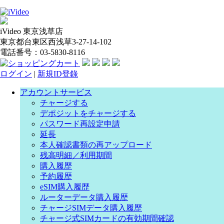
iVideo 東京浅草店
東京都台東区西浅草3-27-14-102
電話番号：03-5830-8116
ログイン
|
新規ID登錄
アカウントサービス
チャージする
デポジットをチャージする
パスワード再設定申請
延長
本人確認書類の再アップロード
残高明細／利用期間
購入履歴
予約履歴
eSIM購入履歴
ルーターデータ購入履歴
チャージSIMデータ購入履歴
チャージ式SIMカードの有効期間確認