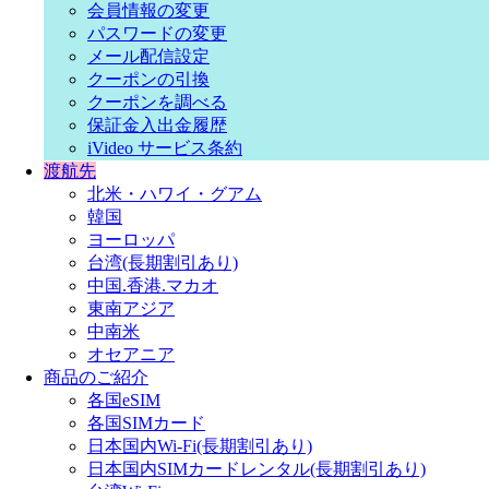
会員情報の変更
パスワードの変更
メール配信設定
クーポンの引換
クーポンを調べる
保証金入出金履歴
iVideo サービス条約
渡航先
北米・ハワイ・グアム
韓国
ヨーロッパ
台湾(長期割引あり)
中国.香港.マカオ
東南アジア
中南米
オセアニア
商品のご紹介
各国eSIM
各国SIMカード
日本国内Wi-Fi(長期割引あり)
日本国内SIMカードレンタル(長期割引あり)