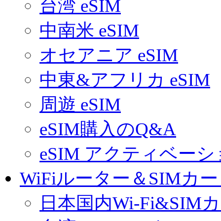
台湾 eSIM
中南米 eSIM
オセアニア eSIM
中東&アフリカ eSIM
周遊 eSIM
eSIM購入のQ&A
eSIM アクティベー
WiFiルーター＆SIMカ
日本国内Wi-Fi&SIM