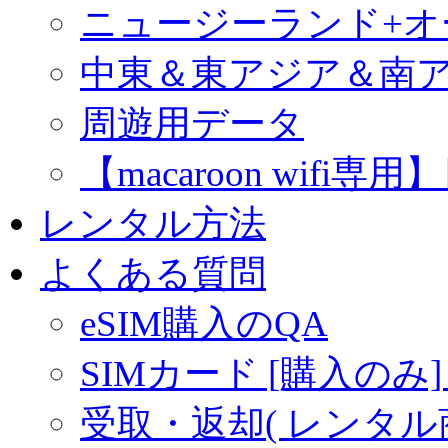
ニュージーランド+
中東＆東アジア＆南
周遊用データ
【macaroon wif
レンタル方法
よくある質問
eSIM購入のQA
SIMカード [購入のみ]
受取・返却( レンタル商