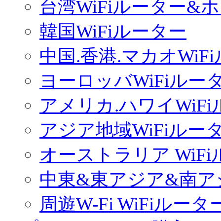
台湾WiFiルーター&
韓国WiFiルーター
中国.香港.マカオWiF
ヨーロッバWiFiルー
アメリカ.ハワイWiF
アジア地域WiFiルー
オーストラリア WiF
中東&東アジア&南ア
周遊W-Fi WiFiルータ