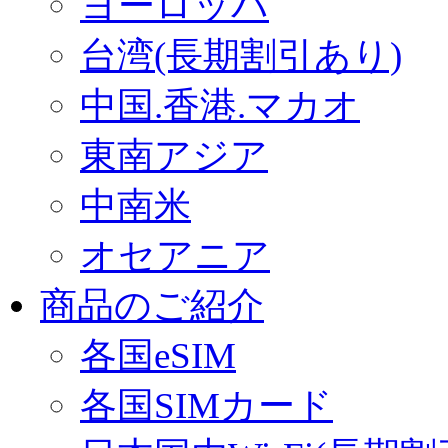
ヨーロッパ
台湾(長期割引あり)
中国.香港.マカオ
東南アジア
中南米
オセアニア
商品のご紹介
各国eSIM
各国SIMカード