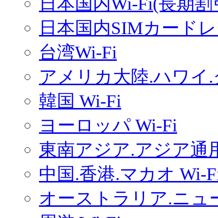
日本国内Wi-Fi(長期
日本国内SIMカードレ
台湾Wi-Fi
アメリカ大陸.ハワイ.グ
韓国 Wi-Fi
ヨーロッパ Wi-Fi
東南アジア.アジア通用W
中国.香港.マカオ Wi-F
オーストラリア.ニュー