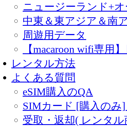
ニュージーランド+
中東＆東アジア＆南
周遊用データ
【macaroon wif
レンタル方法
よくある質問
eSIM購入のQA
SIMカード [購入のみ]
受取・返却( レンタル商