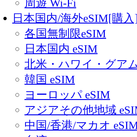
周遊 Wi-Fi
日本国内/海外eSIM[購入
各国無制限eSIM
日本国内 eSIM
北米・ハワイ・グアム 
韓国 eSIM
ヨーロッパ eSIM
アジアその他地域 eSI
中国/香港/マカオ eSI