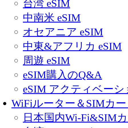
台湾 eSIM
中南米 eSIM
オセアニア eSIM
中東&アフリカ eSIM
周遊 eSIM
eSIM購入のQ&A
eSIM アクティベー
WiFiルーター＆SIMカ
日本国内Wi-Fi&SIM