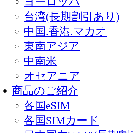
ヨーロッパ
台湾(長期割引あり)
中国.香港.マカオ
東南アジア
中南米
オセアニア
商品のご紹介
各国eSIM
各国SIMカード