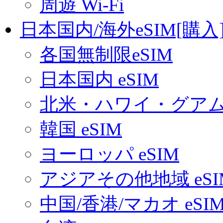
周遊 Wi-Fi
日本国内/海外eSIM[購入
各国無制限eSIM
日本国内 eSIM
北米・ハワイ・グアム 
韓国 eSIM
ヨーロッパ eSIM
アジアその他地域 eSI
中国/香港/マカオ eSI