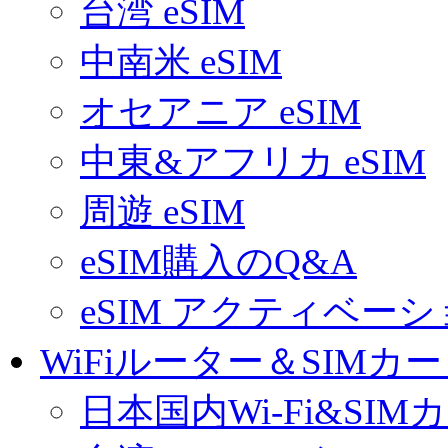
台湾 eSIM
中南米 eSIM
オセアニア eSIM
中東&アフリカ eSIM
周遊 eSIM
eSIM購入のQ&A
eSIM アクティベー
WiFiルーター＆SIMカ
日本国内Wi-Fi&SIM