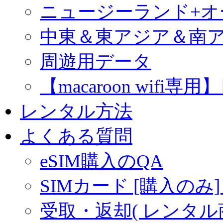
ニュージーランド+
中東＆東アジア＆南
周遊用データ
【macaroon wif
レンタル方法
よくある質問
eSIM購入のQA
SIMカード [購入のみ]
受取・返却( レンタル商