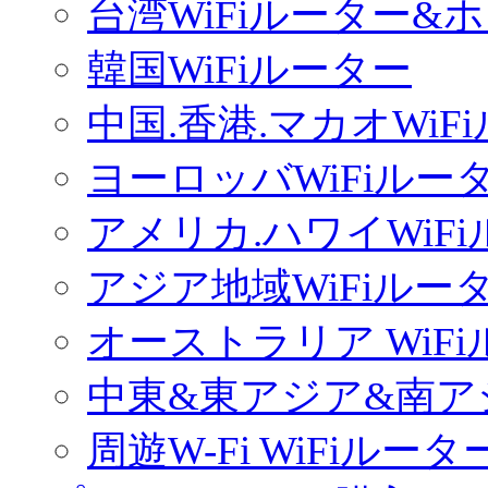
台湾WiFiルーター&
韓国WiFiルーター
中国.香港.マカオWiF
ヨーロッバWiFiルー
アメリカ.ハワイWiF
アジア地域WiFiルー
オーストラリア WiF
中東&東アジア&南ア
周遊W-Fi WiFiルータ