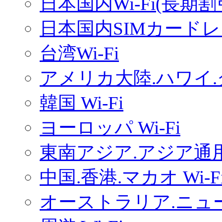
日本国内Wi-Fi(長期
日本国内SIMカードレ
台湾Wi-Fi
アメリカ大陸.ハワイ.グ
韓国 Wi-Fi
ヨーロッパ Wi-Fi
東南アジア.アジア通用W
中国.香港.マカオ Wi-F
オーストラリア.ニュー