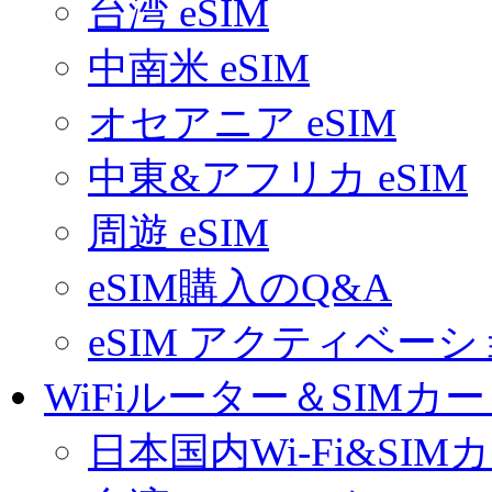
台湾 eSIM
中南米 eSIM
オセアニア eSIM
中東&アフリカ eSIM
周遊 eSIM
eSIM購入のQ&A
eSIM アクティベー
WiFiルーター＆SIMカ
日本国内Wi-Fi&SIM