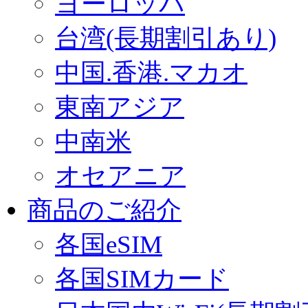
ヨーロッパ
台湾(長期割引あり)
中国.香港.マカオ
東南アジア
中南米
オセアニア
商品のご紹介
各国eSIM
各国SIMカード