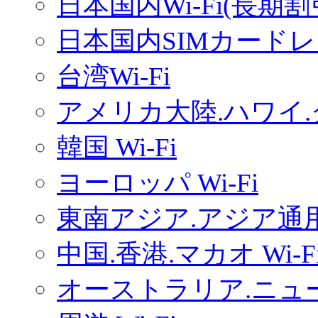
日本国内Wi-Fi(長期
日本国内SIMカードレ
台湾Wi-Fi
アメリカ大陸.ハワイ.グ
韓国 Wi-Fi
ヨーロッパ Wi-Fi
東南アジア.アジア通用W
中国.香港.マカオ Wi-F
オーストラリア.ニュー