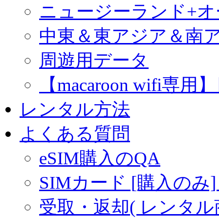
ニュージーランド+
中東＆東アジア＆南
周遊用データ
【macaroon wif
レンタル方法
よくある質問
eSIM購入のQA
SIMカード [購入のみ]
受取・返却( レンタル商