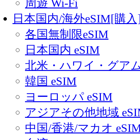
周遊 Wi-Fi
日本国内/海外eSIM[購入
各国無制限eSIM
日本国内 eSIM
北米・ハワイ・グアム 
韓国 eSIM
ヨーロッパ eSIM
アジアその他地域 eSI
中国/香港/マカオ eSI