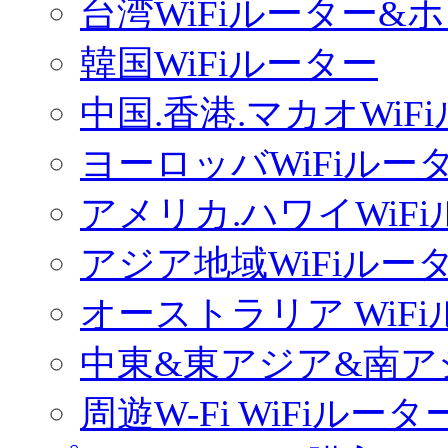
台湾WiFiルーター&
韓国WiFiルーター
中国.香港.マカオWiF
ヨーロッバWiFiルー
アメリカ.ハワイWiF
アジア地域WiFiルー
オーストラリア WiF
中東&東アジア&南ア
周遊W-Fi WiFiルータ