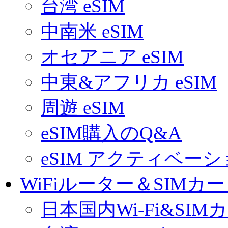
台湾 eSIM
中南米 eSIM
オセアニア eSIM
中東&アフリカ eSIM
周遊 eSIM
eSIM購入のQ&A
eSIM アクティベー
WiFiルーター＆SIMカ
日本国内Wi-Fi&SIM