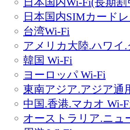
日本国内Wi-Fi(長期
日本国内SIMカードレ
台湾Wi-Fi
アメリカ大陸.ハワイ.グ
韓国 Wi-Fi
ヨーロッパ Wi-Fi
東南アジア.アジア通用W
中国.香港.マカオ Wi-F
オーストラリア.ニュー