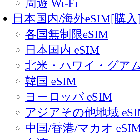
周遊 Wi-Fi
日本国内/海外eSIM[購入
各国無制限eSIM
日本国内 eSIM
北米・ハワイ・グアム 
韓国 eSIM
ヨーロッパ eSIM
アジアその他地域 eSI
中国/香港/マカオ eSI