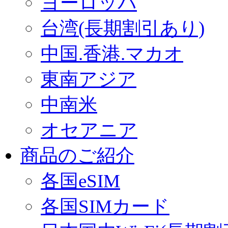
ヨーロッパ
台湾(長期割引あり)
中国.香港.マカオ
東南アジア
中南米
オセアニア
商品のご紹介
各国eSIM
各国SIMカード