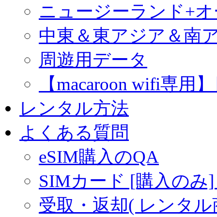
ニュージーランド+
中東＆東アジア＆南
周遊用データ
【macaroon wif
レンタル方法
よくある質問
eSIM購入のQA
SIMカード [購入のみ]
受取・返却( レンタル商