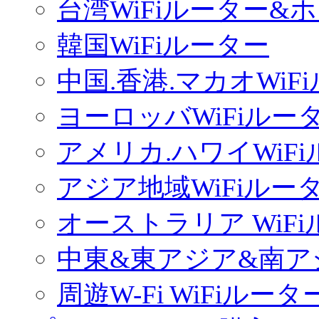
台湾WiFiルーター&
韓国WiFiルーター
中国.香港.マカオWiF
ヨーロッバWiFiルー
アメリカ.ハワイWiF
アジア地域WiFiルー
オーストラリア WiF
中東&東アジア&南ア
周遊W-Fi WiFiルータ