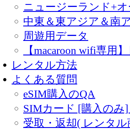
ニュージーランド+
中東＆東アジア＆南
周遊用データ
【macaroon wif
レンタル方法
よくある質問
eSIM購入のQA
SIMカード [購入のみ]
受取・返却( レンタル商