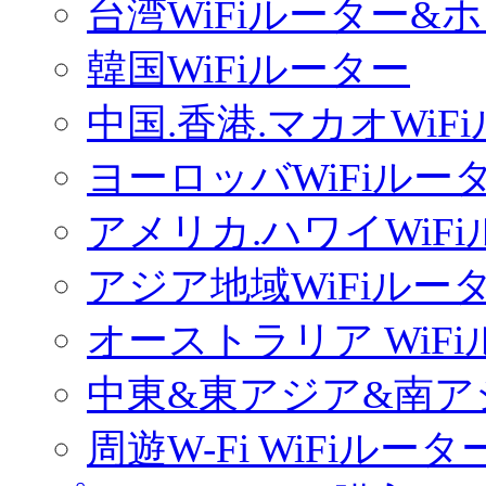
台湾WiFiルーター&
韓国WiFiルーター
中国.香港.マカオWiF
ヨーロッバWiFiルー
アメリカ.ハワイWiF
アジア地域WiFiルー
オーストラリア WiF
中東&東アジア&南ア
周遊W-Fi WiFiルータ