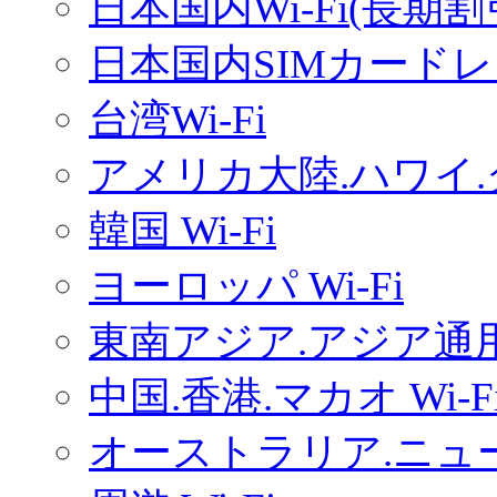
日本国内Wi-Fi(長期
日本国内SIMカードレ
台湾Wi-Fi
アメリカ大陸.ハワイ.グ
韓国 Wi-Fi
ヨーロッパ Wi-Fi
東南アジア.アジア通用W
中国.香港.マカオ Wi-F
オーストラリア.ニュー