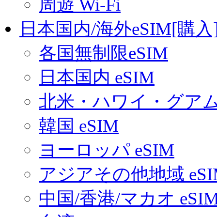
周遊 Wi-Fi
日本国内/海外eSIM[購入
各国無制限eSIM
日本国内 eSIM
北米・ハワイ・グアム 
韓国 eSIM
ヨーロッパ eSIM
アジアその他地域 eSI
中国/香港/マカオ eSI