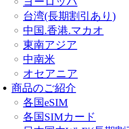
ヨーロッパ
台湾(長期割引あり)
中国.香港.マカオ
東南アジア
中南米
オセアニア
商品のご紹介
各国eSIM
各国SIMカード