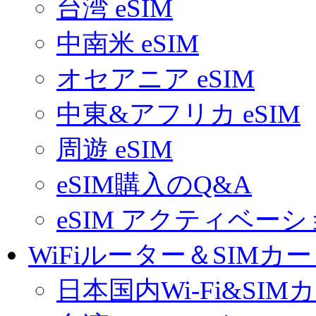
台湾 eSIM
中南米 eSIM
オセアニア eSIM
中東&アフリカ eSIM
周遊 eSIM
eSIM購入のQ&A
eSIM アクティベー
WiFiルーター＆SIMカ
日本国内Wi-Fi&SIM