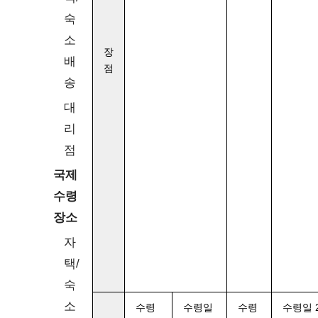
숙
소
장
배
점
송
대
리
점
국제
수령
장소
자
택/
숙
소
수령
수령일
수령
수령일 