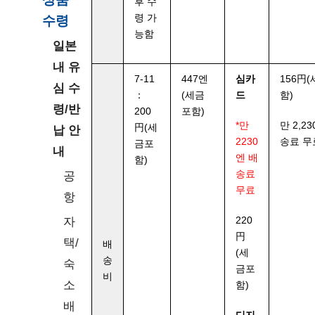
후 수
령 가
수령
능함
일본
내 유
7-11
447엔
심카
156円
심 수
：
(세금
드
함)
령/반
200
포함)
*만
만 2,2
円(세
납 안
2230
송료 무
금포
내
엔 배
함)
송료
공
무료
항
자
220
円
택/
배
(세
송
숙
금포
비
소
함)
배