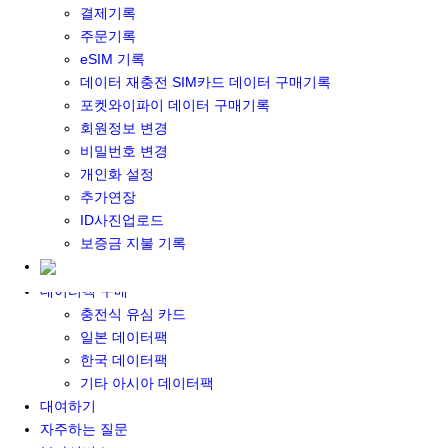
결제기록
포켓와이파이&데이터 구매
주문기록
포켓와이파이 구매
eSIM 기록
일본 DATA
데이터 재충전 SIM카드 데이터 구매기록
기타 아시아 DATA
포켓와이파이 데이터 구매기록
MACARON DATA
회원정보 변경
DATA 이용 설명서
비밀번호 변경
유심 구매
개인화 설정
일본유심
추가연장
한국유심
ID사진업로드
대만유심
보증금 지불 기록
기타 아시아 유심
유심 설명서
데이터팩 구매
충전식 유심 카드
일본 데이터팩
한국 데이터팩
기타 아시아 데이터팩
대여하기
자주하는 질문