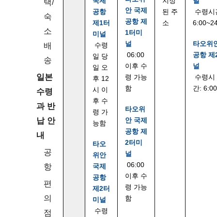
국제
지정
널
택/
안 국제
공항
된 주
수령시
숙
공항 제
제1터
소
6:00~2
소
1터미
미널
널
타오위
배
수령
06:00
공항 제
일 당
송
이후 수
널
일 오
일본
령 가능
수령시
후 12
함
간: 6:0
시 이
수령
후 수
과 반
타오위
령 가
납 안
안 국제
능함
공항 제
내
2터미
타오
공
널
위안
06:00
항
국제
이후 수
공항
편
령 가능
제2터
의
함
미널
수령
점