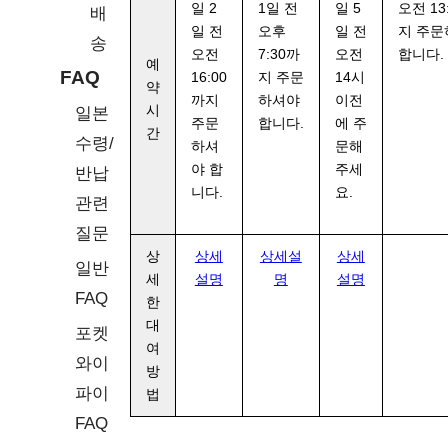
일 2
1일 전
일 5
오전 13
배
일 전
오후
일 전
지 주
송
오전
7:30까
오전
합니다.
예
FAQ
16:00
지 주문
14시
약
까지
하셔야
이전
시
일본
주문
합니다.
에 주
간
수령/
하셔
문해
야 합
주세
반납
니다.
요.
관련
질문
상
상세
상세설
상세
일반
세
설명
명
설명
FAQ
한
대
포켓
여
와이
방
파이
법
FAQ