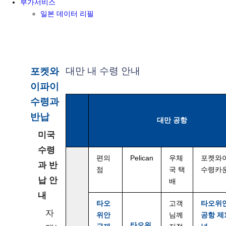
부가서비스
일본 데이터 리필
대만 내 수령 안내
포켓와
이파이
수령과
반납
대만 공항
미국
수령
편의
Pelican
우체
포켓와
과 반
점
국 택
수령카
납 안
배
내
타오
고객
타오위
자
위안
님께
공항 제
타오위