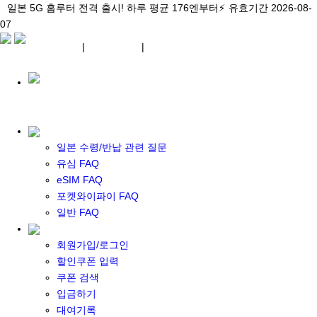
\아이비디오 eSIM🇯🇵/ 일본 3대 현지망 모두 플랜 완비!
일본 5G 홈루터 전격 출시! 하루 평균 176엔부터⚡
일본 5G 홈루터 전격 출시! 하루 평균 176엔부터⚡
유효기간 2026-08-
유효기간 2026-08-
유효기간
07
2026-08-07
07
상세 자료
상세 자료
상세 자료
¥ JPY
|
WIFI 대여
|
ESIM
¥ JPY
일본 수령/반납 관련 질문
유심 FAQ
eSIM FAQ
포켓 와이파이 대여
포켓와이파이 FAQ
일본 와이파이
일반 FAQ
일본 계약 와이파이
eSIM
회원가입/로그인
일본 eSIM
할인쿠폰 입력
한국 eSIM
쿠폰 검색
대만 eSIM
입금하기
기타 아시아 eSIM
대여기록
eSIM 개통 설명서