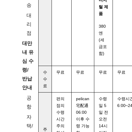
디지
송
털 제
품
대
리
380
점
엔
(세
대만
금포
내 유
함)
심 수
령/
수
무료
무료
무료
무료
반납
수
료
안내
공
편의
pelican
수령
수령시간
점의
宅配通
일 5
6:00~2
항
수령
06:00
일 전
자
시간
이후 수
오전
택/
주의
령 가능
14시
주