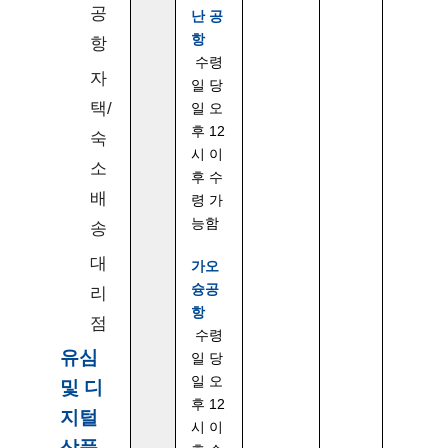
공
난 공
항
항
수령
자
일 당
택/
일 오
후 12
숙
시 이
소
후 수
배
령 가
능함
송
대
가오
슝공
리
항
점
수령
유심
일 당
일 오
및 디
후 12
지털
시 이
상품