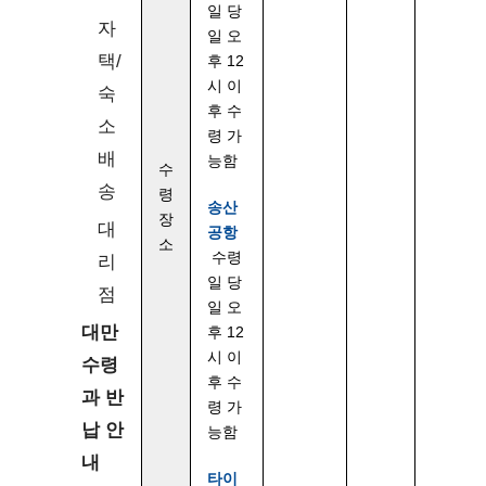
일 당
자
일 오
택/
후 12
시 이
숙
후 수
소
령 가
배
능함
수
송
령
송산
장
대
공항
소
수령
리
일 당
점
일 오
대만
후 12
시 이
수령
후 수
과 반
령 가
납 안
능함
내
타이