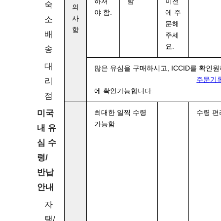
하셔
함
이전
숙
의
야 함.
에 주
소
사
문해
항
배
주세
요.
송
대
많은 유심을 구매하시고, ICCID를 확인
주문기
리
에 확인가능합니다.
점
미국
최대한 일찍 수령
수령 편
가능함
내 유
심 수
령/
반납
안내
자
택/